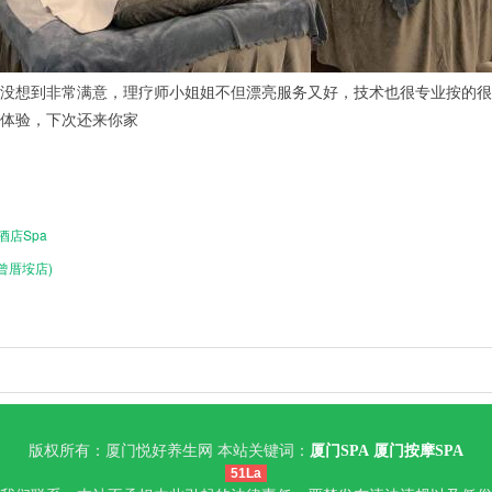
想到非常满意，理疗师小姐姐不但漂亮服务又好，技术也很专业按的很
体验，下次还来你家
酒店Spa
(曾厝垵店)
版权所有：厦门悦好养生网 本站关键词：
厦门SPA
厦门按摩SPA
51La