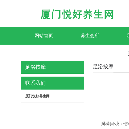
网站首页
养生会所
足浴按摩
足浴按摩
联系我们
厦门悦好养生网
[薄荷]环境：他